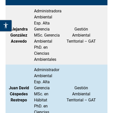
Administradora
Ambiental
Esp. Alta
Alejandra
Gerencia
Gestión
González
MSc. Gerencia
Ambiental
Acevedo
Ambiental
Territorial – GAT
PhD. en
Ciencias
Ambientales
Administrador
Ambiental
Esp. Alta
Juan David
Gerencia
Gestión
Céspedes
MSc. en
Ambiental
j
Restrepo
Hábitat
Territorial – GAT
PhD. en
Ciencias