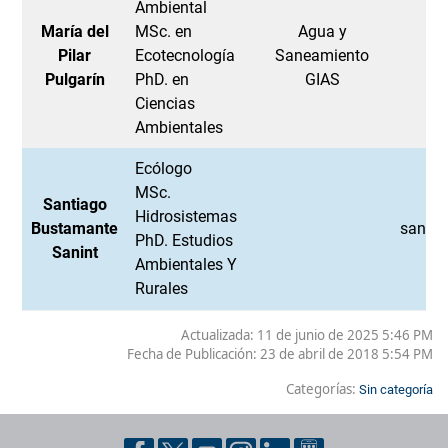
Ambiental
María del
MSc. en
Agua y
Pilar
Ecotecnología
Saneamiento
pi
Pulgarín
PhD. en
GIAS
Ciencias
Ambientales
Ecólogo
MSc.
Santiago
Hidrosistemas
Bustamante
santia
PhD. Estudios
Sanint
Ambientales Y
Rurales
Actualizada: 11 de junio de 2025 5:46 PM
Fecha de Publicación:
23 de abril de 2018 5:54 PM
Categorías:
Sin categoría
Pie de página con información de contacto, redes sociales y dat