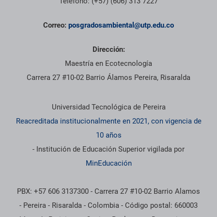
Teléfono: (+57) (606) 313 7227
Correo:
posgradosambiental@utp.edu.co
Dirección:
Maestría en Ecotecnología
Carrera 27 #10-02 Barrio Álamos Pereira, Risaralda
Información institucional
Universidad Tecnológica de Pereira
Reacreditada institucionalmente en 2021, con vigencia de
10 años
- Institución de Educación Superior vigilada por
MinEducación
PBX: +57 606 3137300 - Carrera 27 #10-02 Barrio Alamos
- Pereira - Risaralda - Colombia - Código postal: 660003