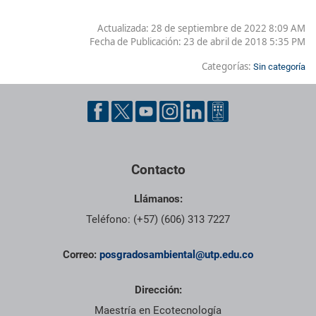
Actualizada: 28 de septiembre de 2022 8:09 AM
Fecha de Publicación:
23 de abril de 2018 5:35 PM
Categorías:
Sin categoría
Pie de página con información de contacto, redes sociales y dat
Contacto
Llámanos:
Teléfono: (+57) (606) 313 7227
Correo:
posgradosambiental@utp.edu.co
Dirección:
Maestría en Ecotecnología