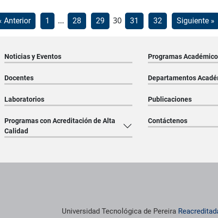
Paginación
…
30
« Anterior
1
28
29
31
32
Siguiente »
de
entradas
Noticias y Eventos
Programas Académico
Docentes
Departamentos Acadé
Laboratorios
Publicaciones
Programas con Acreditación de Alta
Contáctenos
Calidad
os institucionales
Información institucional
Universidad Tecnológica de Pereira
Reacreditad