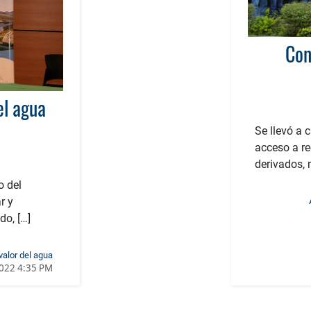
Con
el agua
Se llevó a 
acceso a re
derivados, 
o del
r y
do, […]
valor del agua
2022 4:35 PM