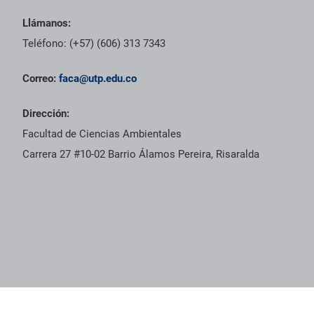
Llámanos:
Teléfono: (+57) (606) 313 7343
Correo:
faca@utp.edu.co
Dirección:
Facultad de Ciencias Ambientales
Carrera 27 #10-02 Barrio Álamos Pereira, Risaralda