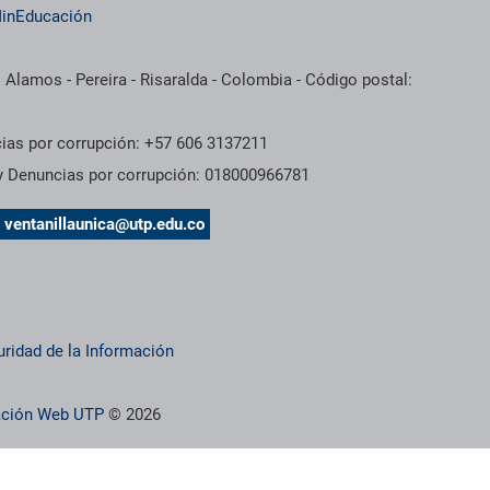
inEducación
 Alamos - Pereira - Risaralda - Colombia - Código postal:
cias por corrupción: +57 606 3137211
 y Denuncias por corrupción: 018000966781
s
ventanillaunica@utp.edu.co
uridad de la Información
ración Web UTP
© 2026