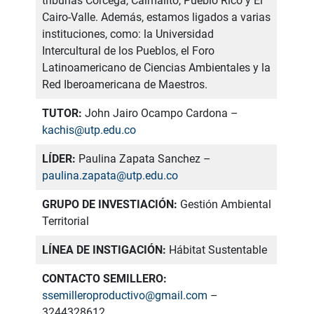
tribunas Córcega, Caimalito, Pueblo Rico y El
Cairo-Valle. Además, estamos ligados a varias
instituciones, como: la Universidad
Intercultural de los Pueblos, el Foro
Latinoamericano de Ciencias Ambientales y la
Red Iberoamericana de Maestros.
TUTOR:
John Jairo Ocampo Cardona –
kachis@utp.edu.co
LÍDER:
Paulina Zapata Sanchez –
paulina.zapata@utp.edu.co
GRUPO DE INVESTIACIÓN:
Gestión Ambiental
Territorial
LÍNEA DE INSTIGACIÓN:
Hábitat Sustentable
CONTACTO SEMILLERO:
ssemilleroproductivo@gmail.com
–
3244328612