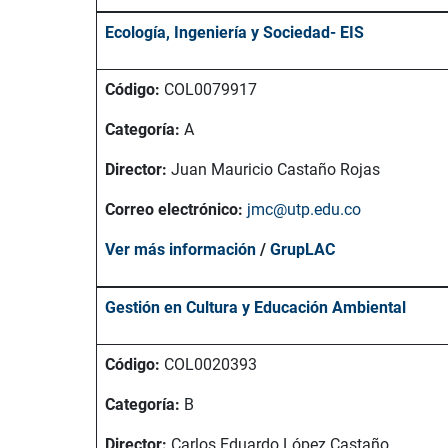
Ecología, Ingeniería y Sociedad- EIS
Código:
COL0079917
Categoría:
A
Director:
Juan Mauricio Castaño Rojas
Correo electrónico:
jmc@utp.edu.co
Ver más información
/
GrupLAC
Gestión en Cultura y Educación Ambiental
Código:
COL0020393
Categoría:
B
Director:
Carlos Eduardo López Castaño