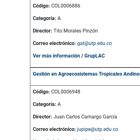
Código:
COL0006886
Categoría:
A
Director:
Tito Morales Pinzón
Correo electrónico:
gat@utp.edu.co
Ver más información
/
GrupLAC
Gestión en Agroecosistemas Tropicales Andin
Código:
COL0006948
Categoría:
A
Director:
Juan Carlos Camargo García
Correo electrónico:
jupipe@utp.edu.co