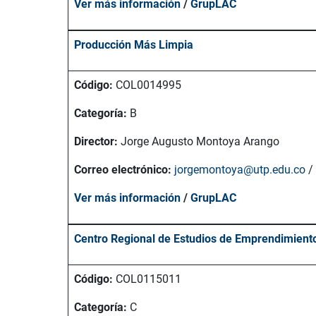
Ver más información
/
GrupLAC
Producción Más Limpia
Código:
COL0014995
Categoría:
B
Director:
Jorge Augusto Montoya Arango
Correo electrónico:
jorgemontoya@utp.edu.co
/
Ver más información
/
GrupLAC
Centro Regional de Estudios de Emprendimient
Código:
COL0115011
Categoría:
C