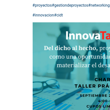
#proyectos
#gestiondeproyectos
#networking
#innovacion
#cidt