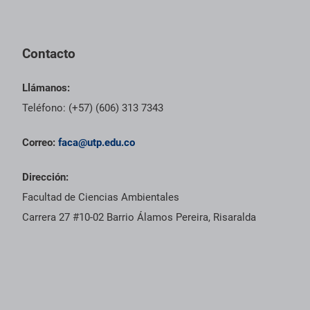
Pie de página con información de contacto, redes sociales y dat
Contacto
Llámanos:
Teléfono: (+57) (606) 313 7343
Correo:
faca@utp.edu.co
Dirección:
Facultad de Ciencias Ambientales
Carrera 27 #10-02 Barrio Álamos Pereira, Risaralda