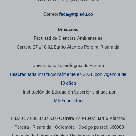
Correo:
faca@utp.edu.co
Dirección:
Facultad de Ciencias Ambientales
Carrera 27 #10-02 Barrio Álamos Pereira, Risaralda
Información institucional
Universidad Tecnológica de Pereira
Reacreditada institucionalmente en 2021, con vigencia de
10 años
- Institución de Educación Superior vigilada por
MinEducación
PBX: +57 606 3137300 - Carrera 27 #10-02 Barrio Alamos
- Pereira - Risaralda - Colombia - Código postal: 660003
Línea de Peticiones, Quejas, Reclamos y Denuncias por