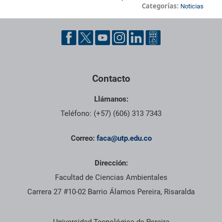
Categorías:
Noticias
Pie de página con información de contacto, redes sociales y dat
Contacto
Llámanos:
Teléfono: (+57) (606) 313 7343
Correo:
faca@utp.edu.co
Dirección:
Facultad de Ciencias Ambientales
Carrera 27 #10-02 Barrio Álamos Pereira, Risaralda
Información institucional
Universidad Tecnológica de Pereira