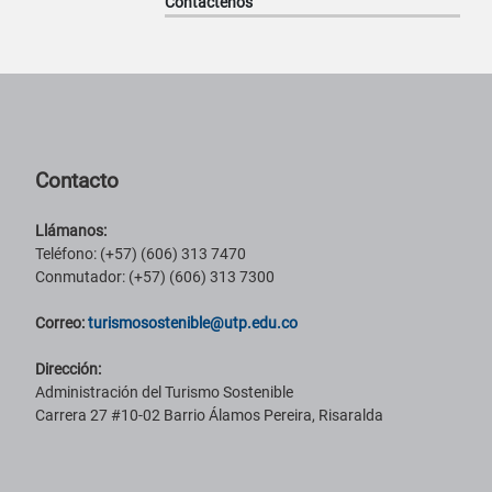
Contáctenos
Pie de página con información de contacto, redes sociales y datos ins
Contacto
Llámanos:
Teléfono: (+57) (606) 313 7470
Conmutador: (+57) (606) 313 7300
Correo:
turismosostenible@utp.edu.co
Dirección:
Administración del Turismo Sostenible
Carrera 27 #10-02 Barrio Álamos Pereira, Risaralda