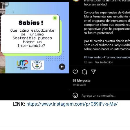
LINK:
https://www.instagram.com/p/C59iFv-s-Me/