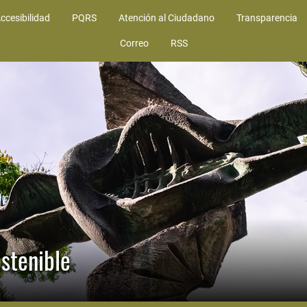
ccesibilidad
PQRS
Atención al Ciudadano
Transparencia
Correo
RSS
stenible