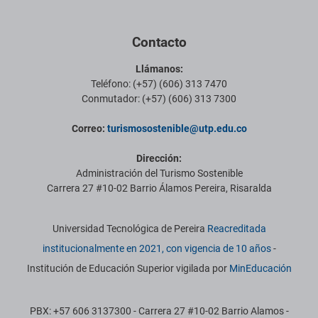
Contacto
Llámanos:
Teléfono: (+57) (606) 313 7470
Conmutador: (+57) (606) 313 7300
Correo:
turismosostenible@utp.edu.co
Dirección:
Administración del Turismo Sostenible
Carrera 27 #10-02 Barrio Álamos Pereira, Risaralda
Información institucional
Universidad Tecnológica de Pereira
Reacreditada
institucionalmente en 2021, con vigencia de 10 años
-
Institución de Educación Superior vigilada por
MinEducación
PBX: +57 606 3137300 - Carrera 27 #10-02 Barrio Alamos -