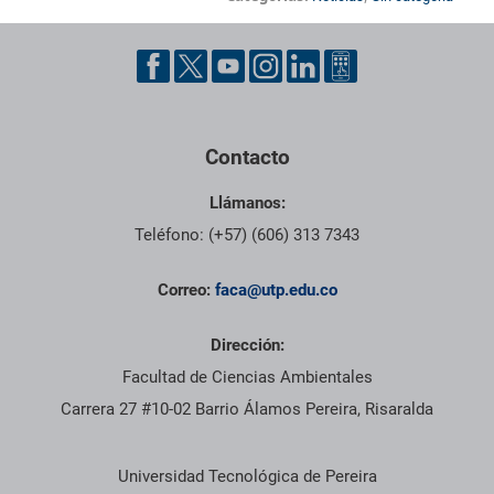
Pie de página con información de contacto, redes sociales y dat
Contacto
Llámanos:
Teléfono: (+57) (606) 313 7343
Correo:
faca@utp.edu.co
Dirección:
Facultad de Ciencias Ambientales
Carrera 27 #10-02 Barrio Álamos Pereira, Risaralda
Información institucional
Universidad Tecnológica de Pereira