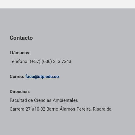
Pie de página con información de contacto, redes sociales y dat
Contacto
Llámanos:
Teléfono: (+57) (606) 313 7343
Correo:
faca@utp.edu.co
Dirección:
Facultad de Ciencias Ambientales
Carrera 27 #10-02 Barrio Álamos Pereira, Risaralda