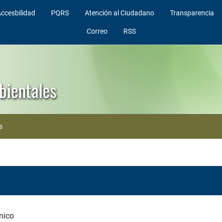
ccesbilidad
PQRS
Atención al Ciudadano
Transparencia
Correo
RSS
bientales
s