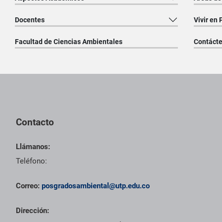
Docentes
Vivir en 
Facultad de Ciencias Ambientales
Contáct
Pie de página con información de contacto, redes sociales y dat
Contacto
Llámanos:
Teléfono:
Correo:
posgradosambiental@utp.edu.co
Dirección: