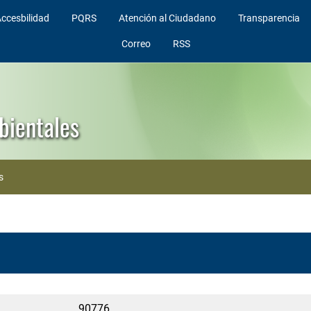
ccesbilidad
PQRS
Atención al Ciudadano
Transparencia
Correo
RSS
bientales
s
90776