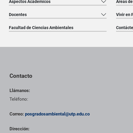
Aspectos Acádemicos
Áreas de
Docentes
Vivir en 
Facultad de Ciencias Ambientales
Contáct
Pie de página con información de contacto, redes sociales y dat
Contacto
Llámanos:
Teléfono:
Correo:
posgradosambiental@utp.edu.co
Dirección: