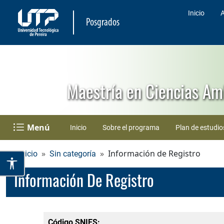
Inicio
A
Posgrados
Maestría en Ciencias Am
Menú
Inicio
Sobre el programa
Plan de estudio
Información de Registro
Inicio
Sin categoría
Información De Registro
Código SNIES: