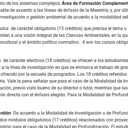
ento de los sistemas complejos;
Área de Formación Complement
able de acuerdo a las líneas de énfasis de la Maestría; y, por úl
investigación o gestión ambiental de acuerdo a la modalidad sel
s de carácter obligatorio (15 créditos) que precisa el tema u “
iten a una visión integral de las Ciencias Ambientales, en la que
ocultural y el ámbito político normativo. 4 son los cursos oblig
s de carácter electivos (18 créditos) se ofrecen a los estudiant
 a la línea de investigación en que se enmarca el trabajo de gra
 ofrecido por la escuela de posgrados. Los 18 créditos referidos 
a. Vale la pena señalar que para el caso de la Modalidad de Inve
gación, previo visto bueno de su director o tutor, mientras que l
ón directa con el énfasis elegido. Para la Modalidad de Profundi
estión
: De acuerdo a la Modalidad de Investigación o de Profund
dos módulos obligatorios (17 créditos) relacionados con proyect
stión para el caso de la Modalidad en Profundización. El estud