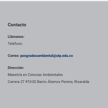
Pie de página con información de contacto, redes sociales y dat
Contacto
Llámanos:
Teléfono:
Correo:
posgradosambiental@utp.edu.co
Dirección:
Maestría en Ciencias Ambientales
Carrera 27 #10-02 Barrio Álamos Pereira, Risaralda