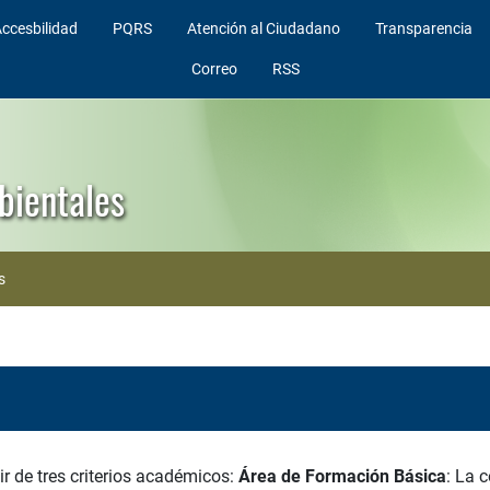
ccesbilidad
PQRS
Atención al Ciudadano
Transparencia
Correo
RSS
bientales
s
ir de tres criterios académicos:
Área de Formación Básica
: La 