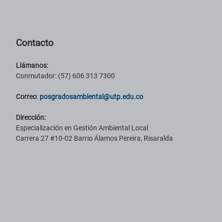
Pie de página con información de contacto, redes sociales y datos ins
Contacto
Llámanos:
Conmutador: (57) 606 313 7300
Correo
:
posgradosambiental@utp.edu.co
Dirección:
Especialización en Gestión Ambiental Local
Carrera 27 #10-02 Barrio Álamos Pereira, Risaralda