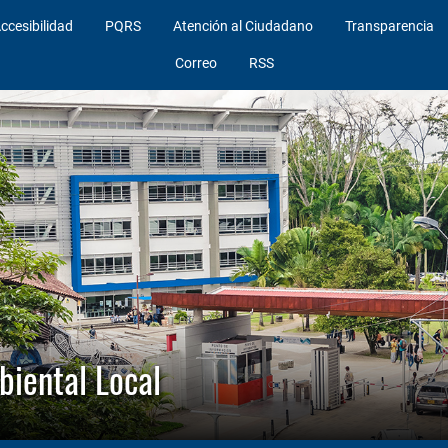
ccesibilidad
PQRS
Atención al Ciudadano
Transparencia
Correo
RSS
biental Local