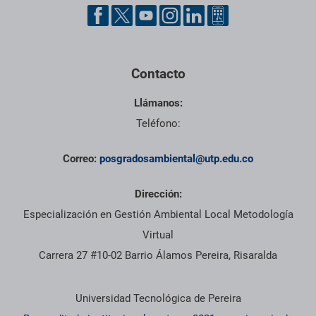
Pie de página con información de contacto, redes sociales y dat
Contacto
Llámanos:
Teléfono:
Correo:
posgradosambiental@utp.edu.co
Dirección:
Especialización en Gestión Ambiental Local Metodología
Virtual
Carrera 27 #10-02 Barrio Álamos Pereira, Risaralda
Información institucional
Universidad Tecnológica de Pereira